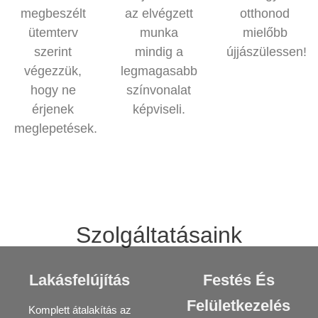
megbeszélt
az elvégzett
otthonod
ütemterv
munka
mielőbb
szerint
mindig a
újjászülessen!
végezzük,
legmagasabb
hogy ne
színvonalat
érjenek
képviseli.
meglepetések.
Szolgáltatásaink
Lakásfelújítás
Festés És
Felületkezelés
Komplett átalakítás az