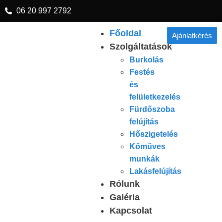
06 20 997 2792
Főoldal
Ajánlatkérés
Szolgáltatások
Burkolás
Festés
és
felületkezelés
Fürdőszoba
felújítás
Hőszigetelés
Kőműves
munkák
Lakásfelújítás
Rólunk
Galéria
Kapcsolat