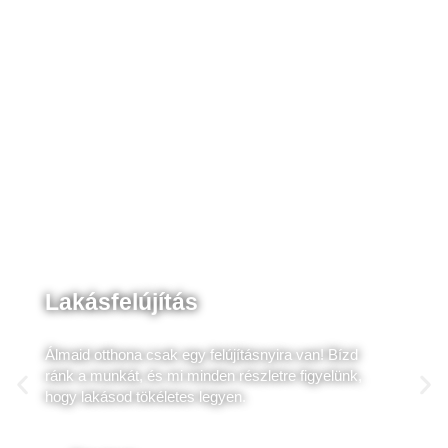
Lakásfelújítás
Álmaid otthona csak egy felújításnyira van! Bízd
ránk a munkát, és mi minden részletre figyelünk,
hogy lakásod tökéletes legyen.