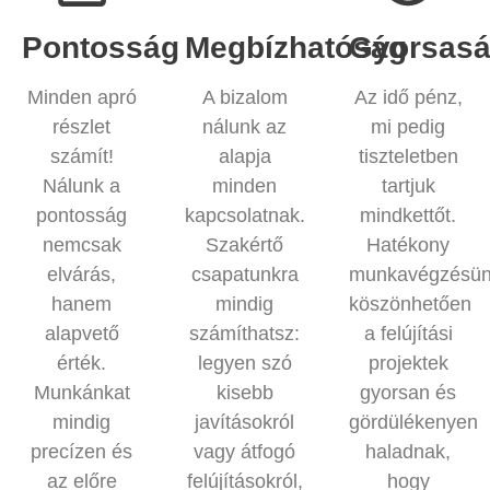
Pontosság
Megbízhatóság
Gyorsas
Minden apró
A bizalom
Az idő pénz,
részlet
nálunk az
mi pedig
számít!
alapja
tiszteletben
Nálunk a
minden
tartjuk
pontosság
kapcsolatnak.
mindkettőt.
nemcsak
Szakértő
Hatékony
elvárás,
csapatunkra
munkavégzésün
hanem
mindig
köszönhetően
alapvető
számíthatsz:
a felújítási
érték.
legyen szó
projektek
Munkánkat
kisebb
gyorsan és
mindig
javításokról
gördülékenyen
precízen és
vagy átfogó
haladnak,
az előre
felújításokról,
hogy