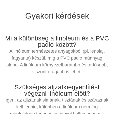
Gyakori kérdések
Mi a különbség a linóleum és a PVC
padló között?
A linóleum természetes anyagokból (pl. lenolaj,
fagyanta) készül, míg a PVC padló műanyag
alapú. A linóleum környezetbarátabb és tartósabb,
viszont drágább is lehet.
Szükséges aljzatkiegyenlítést
végezni linóleum előtt?
Igen, az aljzatnak simának, tisztának és száraznak
kell lennie, különben a linóleum nem fog
megfelelően tapadni, és idővel hullámosodhat.