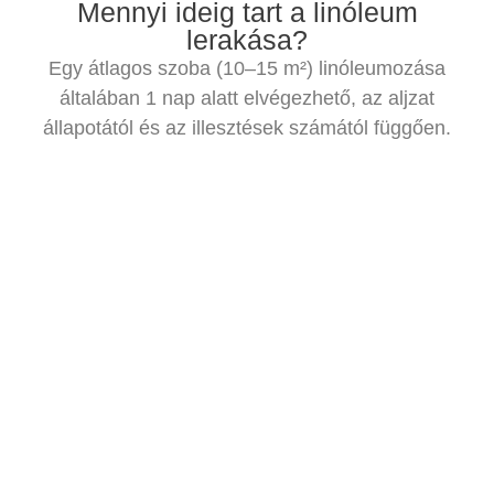
Mennyi ideig tart a linóleum
lerakása?
Egy átlagos szoba (10–15 m²) linóleumozása
általában 1 nap alatt elvégezhető, az aljzat
állapotától és az illesztések számától függően.
Mennyire tartós a linóleum burkolat?
Megfelelő karbantartással és jó minőségű
anyaggal akár 20-30 évig is kitart. Kopásálló,
antibakteriális, jól tisztítható felület.